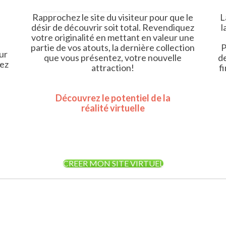
Rapprochez le site du visiteur pour que le
L
désir de découvrir soit total. Revendiquez
l
votre originalité en mettant en valeur une
partie de vos atouts, la dernière collection
P
ur
que vous présentez, votre nouvelle
d
hez
attraction!
f
Découvrez le potentiel de la
réalité virtuelle
CREER MON SITE VIRTUEL