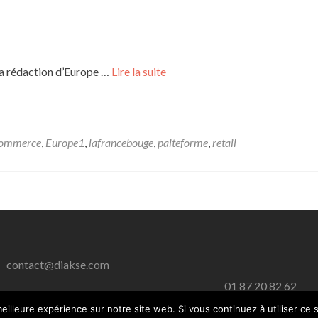
la rédaction d’Europe …
Lire la suite
commerce
,
Europe1
,
lafrancebouge
,
palteforme
,
retail
contact@diakse.com
01 87 20 82 62
eilleure expérience sur notre site web. Si vous continuez à utiliser ce