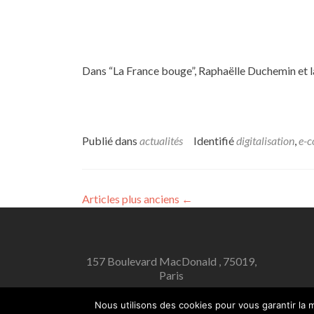
Dans “La France bouge”, Raphaëlle Duchemin et 
Publié dans
actualités
Identifié
digitalisation
,
e-
Articles plus anciens
←
157 Boulevard MacDonald , 75019,
Paris
Nous utilisons des cookies pour vous garantir la m