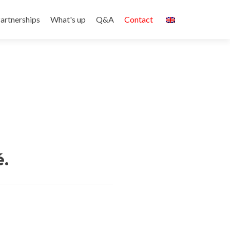
artnerships
What's up
Q&A
Contact
é.