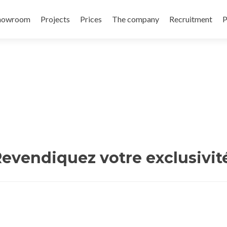
showroom
Projects
Prices
The company
Recruitment
P
evendiquez votre exclusivit