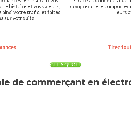
formances. En insérant vos
Grâce aux données que n
re histoire et vos valeurs,
comprendre le comportement
insi votre trafic, et faites
leurs 
s sur votre site.
rmances
Tirez tou
GET A QUOTE
le de commerçant en élect