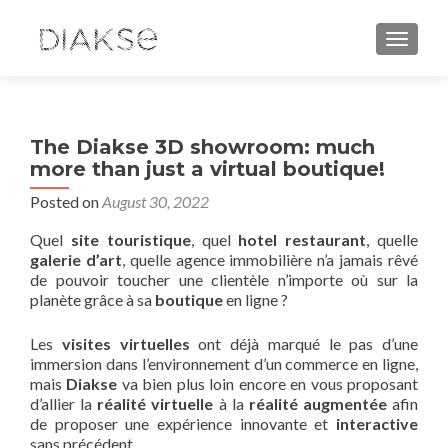
TOGGLE
The Diakse 3D showroom: much
more than just a virtual boutique!
Posted on
August 30, 2022
Quel
site touristique
, quel
hotel restaurant
, quelle
galerie d’art
, quelle agence immobilière n’a jamais rêvé
de pouvoir toucher une clientèle n’importe où sur la
planète grâce à sa
boutique
en ligne ?
Les
visites virtuelles
ont déjà marqué le pas d’une
immersion dans l’environnement d’un commerce en ligne,
mais
Diakse
va bien plus loin encore en vous proposant
d’allier la
réalité virtuelle
à la
réalité augmentée
afin
de proposer une expérience innovante et
interactive
sans précédent.